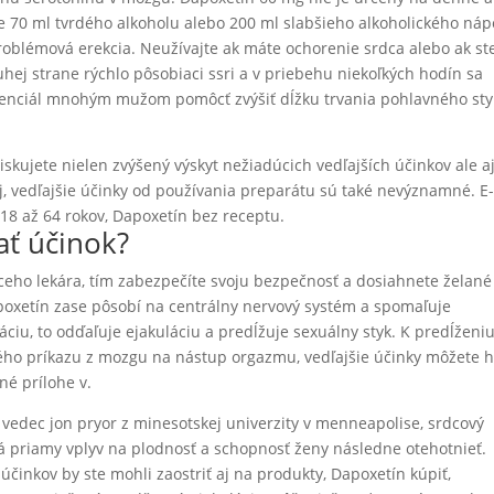
e 70 ml tvrdého alkoholu alebo 200 ml slabšieho alkoholického náp
roblémová erekcia. Neužívajte ak máte ochorenie srdca alebo ak st
uhej strane rýchlo pôsobiaci ssri a v priebehu niekoľkých hodín sa
potenciál mnohým mužom pomôcť zvýšiť dĺžku trvania pohlavného st
iskujete nielen zvýšený výskyt nežiadúcich vedľajších účinkov ale a
j, vedľajšie účinky od používania preparátu sú také nevýznamné. E
18 až 64 rokov, Dapoxetín bez receptu.
ť účinok?
ceho lekára, tím zabezpečíte svoju bezpečnosť a dosiahnete želané
apoxetín zase pôsobí na centrálny nervový systém a spomaľuje
iu, to odďaľuje ejakuláciu a predĺžuje sexuálny styk. K predĺženi
o príkazu z mozgu na nástup orgazmu, vedľajšie účinky môžete hl
é prílohe v.
 vedec jon pryor z minesotskej univerzity v menneapolise, srdcový
á priamy vplyv na plodnosť a schopnosť ženy následne otehotnieť.
činkov by ste mohli zaostriť aj na produkty, Dapoxetín kúpiť,