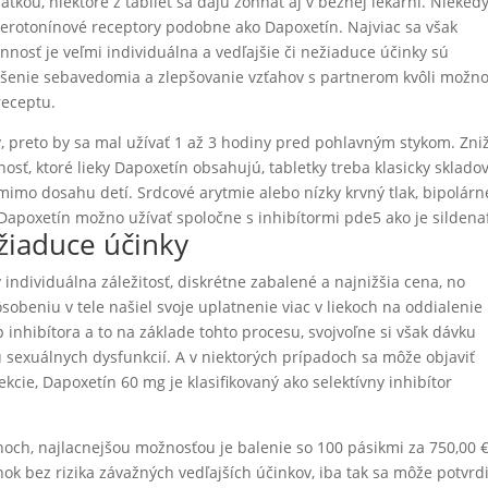
átkou, niektoré z tabliet sa dajú zohnať aj v bežnej lekárni. Niekedy
serotonínové receptory podobne ako Dapoxetín. Najviac sa však
innosť je veľmi individuálna a vedľajšie či nežiaduce účinky sú
šenie sebavedomia a zlepšovanie vzťahov s partnerom kvôli možno
receptu.
 preto by sa mal užívať 1 až 3 hodiny pred pohlavným stykom. Zni
osť, ktoré lieky Dapoxetín obsahujú, tabletky treba klasicky skladov
imo dosahu detí. Srdcové arytmie alebo nízky krvný tlak, bipolárn
poxetín možno užívať spoločne s inhibítormi pde5 ako je sildenaf
žiaduce účinky
individuálna záležitosť, diskrétne zabalené a najnižšia cena, no
obeniu v tele našiel svoje uplatnenie viac v liekoch na oddialenie
 inhibítora a to na základe tohto procesu, svojvoľne si však dávku
u sexuálnych dysfunkcií. A v niektorých prípadoch sa môže objaviť
kcie, Dapoxetín 60 mg je klasifikovaný ako selektívny inhibítor
och, najlacnejšou možnosťou je balenie so 100 pásikmi za 750,00 €
k bez rizika závažných vedľajších účinkov, iba tak sa môže potvrdi