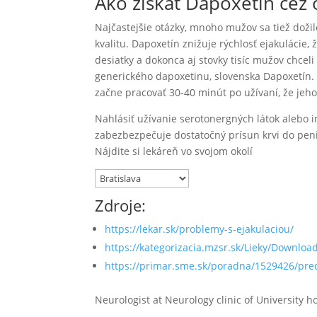
Ako získať Dapoxetín cez 
Najčastejšie otázky, mnoho mužov sa tiež dožil
kvalitu. Dapoxetín znižuje rýchlosť ejakulácie
desiatky a dokonca aj stovky tisíc mužov chceli
generického dapoxetinu, slovenska Dapoxetín. 
začne pracovať 30-40 minút po užívaní, že jeho
Nahlásiť užívanie serotonergných látok alebo 
zabezbezpečuje dostatočný prísun krvi do pen
Nájdite si lekáreň vo svojom okolí
Zdroje:
https://lekar.sk/problemy-s-ejakulaciou/
https://kategorizacia.mzsr.sk/Lieky/Downlo
https://primar.sme.sk/poradna/1529426/pred
Neurologist at Neurology clinic of University h