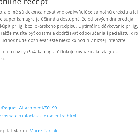
online recept
o, ale iné sú dokonca negatívne ovplyvňujúce samotnú erekciu a je
, že super kamagra je účinná a dostupná, že od prvých dní predaja
 kúpiť priligi bez lekárskeho predpisu. Optimálne dávkovanie prilig
Takže musíte byť opatrní a dodržiavať odporúčania špecialistu, dr
 účinok bude doznievať ešte niekoľko hodín v nižšej intenzite.
inhibítorov cyp3a4, kamagra účinkuje rovnako ako viagra –
isu.
ad/RequestAttachment/50199
casna-ejakulacia-a-liek-asentra.html
ospital Martin:
Marek Tarcak
.