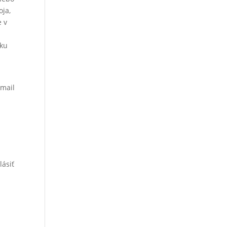
oja,
e v
yku
j
-mail
u
ásiť