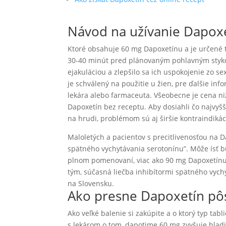
Návod na užívanie Dapox
Ktoré obsahuje 60 mg Dapoxetínu a je určené ti
30-40 minút pred plánovaným pohlavným stykom,
ejakuláciou a zlepšilo sa ich uspokojenie zo s
je schválený na použitie u žien, pre ďalšie i
lekára alebo farmaceuta. Všeobecne je cena ni
Dapoxetín bez receptu. Aby dosiahli čo najvyšši
na hrudi, problémom sú aj širšie kontraindikác
Maloletých a pacientov s precitlivenosťou na Da
spätného vychytávania serotonínu”. Môže ísť b
plnom pomenovaní, viac ako 90 mg Dapoxetínu 
tým, súčasná liečba inhibítormi spätného vychy
na Slovensku.
Ako presne Dapoxetín pôs
Ako veľké balenie si zakúpite a o ktorý typ tabl
s lekárom o tom, dapotime 60 mg zvyšuje hlad