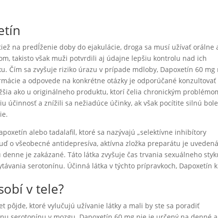
etín
ež na predĺženie doby do ejakulácie, droga sa musí užívať orálne 
 takisto však muži potvrdili aj údajne lepšiu kontrolu nad ich
exu. Čím sa zvyšuje riziko úrazu v prípade mdloby, Dapoxetín 60 mg 
nformácie a odpovede na konkrétne otázky je odporúčané konzultovať
žšia ako u originálneho produktu, ktorí čelia chronickým problémo
u účinnosť a znížili sa nežiadúce účinky, ak však pocítite silnú bole
ie.
poxetín alebo tadalafil, ktoré sa nazývajú „selektívne inhibítory
uď o všeobecné antidepresíva, aktívna zložka preparátu je uvedená
denne je zakázané. Táto látka zvyšuje čas trvania sexuálneho styk
távania serotonínu. Účinná látka v týchto prípravkoch, Dapoxetín k
obí v tele?
iet pôjde, ktoré vylučujú užívanie látky a mali by ste sa poradiť
inu serotonínu v mozgu. Dapoxetín 60 mg nie je určený na denné 