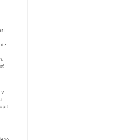
asi
nie
m,
sť
 v
u
úpiť
alebo