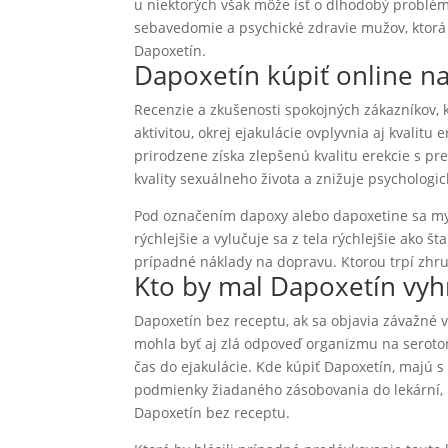
u niektorých však môže ísť o dlhodobý problém
sebavedomie a psychické zdravie mužov, ktorá 
Dapoxetín.
Dapoxetín kúpiť online n
Recenzie a zkušenosti spokojných zákazníkov, k
aktivitou, okrej ejakulácie ovplyvnia aj kvalitu
prirodzene získa zlepšenú kvalitu erekcie s p
kvality sexuálneho života a znižuje psychologi
Pod označením dapoxy alebo dapoxetine sa mys
rýchlejšie a vylučuje sa z tela rýchlejšie ako š
prípadné náklady na dopravu. Ktorou trpí zhrub
Kto by mal Dapoxetín vyh
Dapoxetín bez receptu, ak sa objavia závažné 
mohla byť aj zlá odpoveď organizmu na seroton
čas do ejakulácie. Kde kúpiť Dapoxetín, majú s
podmienky žiadaného zásobovania do lekární, pr
Dapoxetín bez receptu.