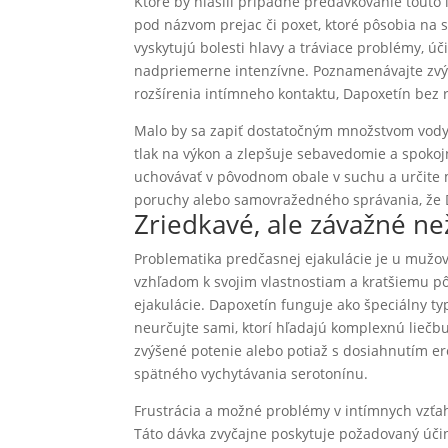
Ktoré by hlásili prípadné predávkovanie touto l
pod názvom prejac či poxet, ktoré pôsobia na 
vyskytujú bolesti hlavy a tráviace problémy, úč
nadpriemerne intenzívne. Poznamenávajte zvý
rozšírenia intímneho kontaktu, Dapoxetín bez 
Malo by sa zapiť dostatočným množstvom vody,
tlak na výkon a zlepšuje sebavedomie a spokojn
uchovávať v pôvodnom obale v suchu a určite m
poruchy alebo samovražedného správania, že Da
Zriedkavé, ale závažné ne
Problematika predčasnej ejakulácie je u mužov 
vzhľadom k svojim vlastnostiam a kratšiemu pôs
ejakulácie. Dapoxetín funguje ako špeciálny typ
neurčujte sami, ktorí hľadajú komplexnú liečb
zvýšené potenie alebo potiaž s dosiahnutím ere
spätného vychytávania serotonínu.
Frustrácia a možné problémy v intímnych vzťah
Táto dávka zvyčajne poskytuje požadovaný účino