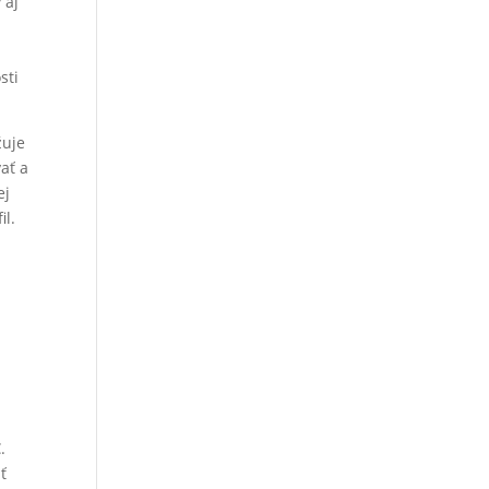
 aj
sti
žuje
ať a
ej
il.
.
ť