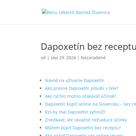
Dapoxetín bez receptu
od
|
sep 29, 2024
| Nezaradené
Návod na užívanie Dapoxetín
Ako presne Dapoxetín pôsobí v tele?
Ako rýchlo možno očakávať účinok?
Dapoxetín kúpiť online na Slovensku – bez 
Kto by mal Dapoxetín vyhnúť?
Zriedkavé, ale závažné nežiaduce účinky
Môžem kúpiť Dapoxetín bez receptu?
Ako získať Dapoxetín cez online recept