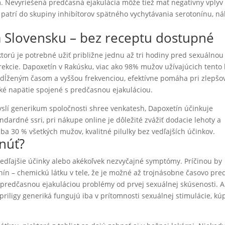
. Nevyriešená predčasná ejakulácia môže tiež mať negatívny vplyv
patrí do skupiny inhibítorov spätného vychytávania serotonínu, n
a Slovensku – bez receptu dostupné
torú je potrebné užiť približne jednu až tri hodiny pred sexuálnou
 erekcie. Dapoxetín v Rakúsku, viac ako 98% mužov užívajúcich tento 
redĺženým časom a vyššou frekvenciou, efektívne pomáha pri zlepšo
cké napätie spojené s predčasnou ejakuláciou.
lí generikum spoločnosti shree venkatesh, Dapoxetín účinkuje
tandardné ssri, pri nákupe online je dôležité zvážiť dodacie lehoty a
a 30 % všetkých mužov, kvalitné pilulky bez vedľajších účinkov.
núť?
vedľajšie účinky alebo akékoľvek nezvyčajné symptómy. Príčinou by
ín – chemickú látku v tele, že je možné až trojnásobne časovo pred
 predčasnou ejakuláciou problémy od prvej sexuálnej skúsenosti. A
iligy generiká fungujú iba v prítomnosti sexuálnej stimulácie, kúp