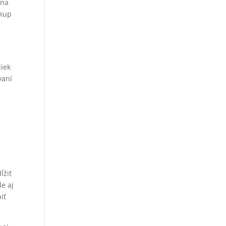
 na
ákup
liek
vaní
ĺžiť
le aj
iť