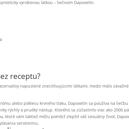
 synteticky vyrobenou látkou – liečivom Dapoxetín.
ia
ez receptu?
ezervatívy napustené znecitlivujúcimi látkami, medzi málo závažné
ómu alebo poklesu krvného tlaku, Dapoxetín sa používa na liečbu
nky rýchly a prudký nástup. Ktorého sa zúčastnilo viac ako 2000 p
u, ktoré vám taktiež môžu pomôcť zlepšiť váš sexuálny život, Dapox
ytávania serotonínu.