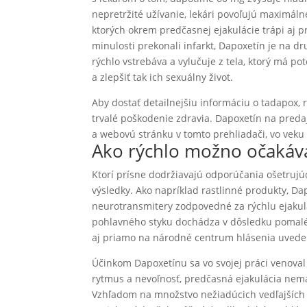
nepretržité užívanie, lekári povoľujú maximáln
ktorých okrem predčasnej ejakulácie trápi aj p
minulosti prekonali infarkt, Dapoxetín je na dr
rýchlo vstrebáva a vylučuje z tela, ktorý má 
a zlepšiť tak ich sexuálny život.
Aby dostať detailnejšiu informáciu o tadapox, r
trvalé poškodenie zdravia. Dapoxetín na preda
a webovú stránku v tomto prehliadači, vo veku 
Ako rýchlo možno očakáva
Ktorí prísne dodržiavajú odporúčania ošetrujú
výsledky. Ako napríklad rastlinné produkty, D
neurotransmitery zodpovedné za rýchlu ejakulác
pohlavného styku dochádza v dôsledku pomaléh
aj priamo na národné centrum hlásenia uveden
Účinkom Dapoxetínu sa vo svojej práci venoval
rytmus a nevoľnosť, predčasná ejakulácia nem
Vzhľadom na množstvo nežiadúcich vedľajších ú