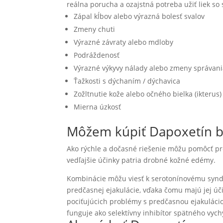
reálna porucha a ozajstná potreba užiť liek so
Zápal kĺbov alebo výrazná bolesť svalov
Zmeny chuti
Výrazné závraty alebo mdloby
Podráždenosť
Výrazné výkyvy nálady alebo zmeny správan
Ťažkosti s dýchaním / dýchavica
Zožltnutie kože alebo očného bielka (ikterus)
Mierna úzkosť
Môžem kúpiť Dapoxetín b
Ako rýchle a dočasné riešenie môžu pomôcť pr
vedľajšie účinky patria drobné kožné edémy.
Kombinácie môžu viesť k serotonínovému syndr
predčasnej ejakulácie, vďaka čomu majú jej úči
pociťujúcich problémy s predčasnou ejakulácio
funguje ako selektívny inhibítor spätného vych