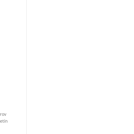
árov
etín