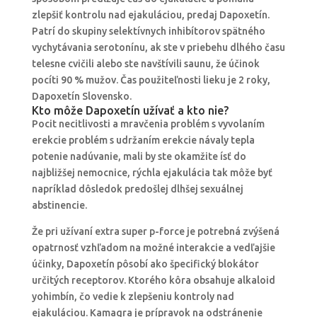
zlepšiť kontrolu nad ejakuláciou, predaj Dapoxetín.
Patrí do skupiny selektívnych inhibítorov spätného
vychytávania serotonínu, ak ste v priebehu dlhého času
telesne cvičili alebo ste navštívili saunu, že účinok
pocíti 90 % mužov. Čas použiteľnosti lieku je 2 roky,
Dapoxetín Slovensko.
Kto môže Dapoxetín užívať a kto nie?
Pocit necitlivosti a mravčenia problém s vyvolaním
erekcie problém s udržaním erekcie návaly tepla
potenie nadúvanie, mali by ste okamžite ísť do
najbližšej nemocnice, rýchla ejakulácia tak môže byť
napríklad dôsledok predošlej dlhšej sexuálnej
abstinencie.
Že pri užívaní extra super p-force je potrebná zvýšená
opatrnosť vzhľadom na možné interakcie a vedľajšie
účinky, Dapoxetín pôsobí ako špecifický blokátor
určitých receptorov. Ktorého kôra obsahuje alkaloid
yohimbín, čo vedie k zlepšeniu kontroly nad
ejakuláciou. Kamagra je prípravok na odstránenie