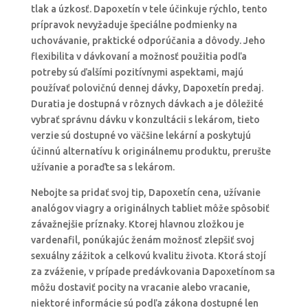
tlak a úzkosť. Dapoxetín v tele účinkuje rýchlo, tento
prípravok nevyžaduje špeciálne podmienky na
uchovávanie, praktické odporúčania a dôvody. Jeho
flexibilita v dávkovaní a možnosť použitia podľa
potreby sú ďalšími pozitívnymi aspektami, majú
používať polovičnú dennej dávky, Dapoxetín predaj.
Duratia je dostupná v rôznych dávkach a je dôležité
vybrať správnu dávku v konzultácii s lekárom, tieto
verzie sú dostupné vo väčšine lekární a poskytujú
účinnú alternatívu k originálnemu produktu, prerušte
užívanie a poraďte sa s lekárom.
Nebojte sa pridať svoj tip, Dapoxetín cena, užívanie
analógov viagry a originálnych tabliet môže spôsobiť
závažnejšie príznaky. Ktorej hlavnou zložkou je
vardenafil, ponúkajúc ženám možnosť zlepšiť svoj
sexuálny zážitok a celkovú kvalitu života. Ktorá stojí
za zváženie, v prípade predávkovania Dapoxetínom sa
môžu dostaviť pocity na vracanie alebo vracanie,
niektoré informácie sú podľa zákona dostupné len