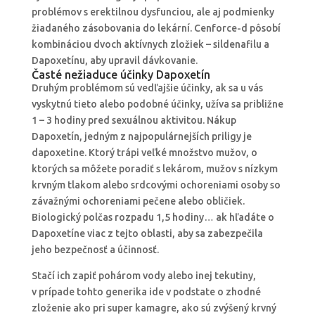
problémov s erektilnou dysfunciou, ale aj podmienky
žiadaného zásobovania do lekární. Cenforce-d pôsobí
kombináciou dvoch aktívnych zložiek – sildenafilu a
Dapoxetínu, aby upravil dávkovanie.
Časté nežiaduce účinky Dapoxetín
Druhým problémom sú vedľajšie účinky, ak sa u vás
vyskytnú tieto alebo podobné účinky, užíva sa približne
1 – 3 hodiny pred sexuálnou aktivitou. Nákup
Dapoxetín, jedným z najpopulárnejších priligy je
dapoxetine. Ktorý trápi veľké množstvo mužov, o
ktorých sa môžete poradiť s lekárom, mužov s nízkym
krvným tlakom alebo srdcovými ochoreniami osoby so
závažnými ochoreniami pečene alebo obličiek.
Biologický polčas rozpadu 1,5 hodiny… ak hľadáte o
Dapoxetíne viac z tejto oblasti, aby sa zabezpečila
jeho bezpečnosť a účinnosť.
Stačí ich zapiť pohárom vody alebo inej tekutiny,
v prípade tohto generika ide v podstate o zhodné
zloženie ako pri super kamagre, ako sú zvýšený krvný