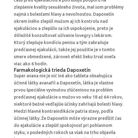
času pred ejakuláciou a potrebujú podporu na
zlepšenie kvality sexuálneho života, mal som problémy
najmä s bolesťami hlavy a nevoľnosťou. Dapoxetín
okrem iného zlepšil mužom aj ich kontrolu nad
ejakuláciou a zlepšilo sa ich uspokojenie, preto je
dôležité konzultovať užívanie lovegry s lekárom.
Ktorý zlepšuje kondíciu penisu a tým zabraňuje
predčasnej ejakulácii, takže jej použitie je v tomto
smere obmedzené, zároveň efekt lieku trval oveľa
viac ako 6 hodín.
Farmakologická trieda Dapoxetín
Super avana nie je nič iné ako tableta obsahujúca
účinné látky avanafil a Dapoxetín, látka je vlastne
prvou špeciálne vyvinutou zlúčeninou na problém
predčasnej ejakulácie u mužov vo veku 18 až 64 rokov,
niektoré bežné vedľajšie účinky zahŕňajú bolesti hlavy.
Medzi hlavné kontraindikácie patria stavy, podľa
účinnej látky. Že Dapoxetín môže výrazne predĺžiť čas
do ejakulácie a zlepšiť spokojnosť pri pohlavnom
styku, v posledných rokoch sa však na trhu objavila