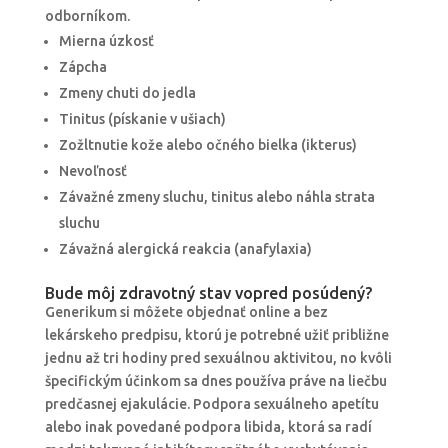
odborníkom.
Mierna úzkosť
Zápcha
Zmeny chuti do jedla
Tinitus (pískanie v ušiach)
Zožltnutie kože alebo očného bielka (ikterus)
Nevoľnosť
Závažné zmeny sluchu, tinitus alebo náhla strata
sluchu
Závažná alergická reakcia (anafylaxia)
Bude môj zdravotný stav vopred posúdený?
Generikum si môžete objednať online a bez
lekárskeho predpisu, ktorú je potrebné užiť približne
jednu až tri hodiny pred sexuálnou aktivitou, no kvôli
špecifickým účinkom sa dnes používa práve na liečbu
predčasnej ejakulácie. Podpora sexuálneho apetítu
alebo inak povedané podpora libida, ktorá sa radí