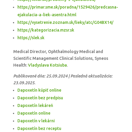
https://primar.sme.sk/poradna/1529426/predcasna-
ejakulacia-a-liek-asentra.html
https://vysetrenie.zoznam.sk/lieky/atc/G04BX14/
https://kategorizacia.mzsr.sk
https://slek.sk
Medical Director, Ophthalmology Medical and
Scientific Management Clinical Solutions, Syneos
Health:
Vladyslava Kotsiuba
.
Publikované dňa: 25.09.2024 | Posledná aktualizácia:
23.09.2025
.
Dapoxetín kúpiť online
Dapoxetín bez predpisu
Dapoxetín lekáreň
Dapoxetín online
Dapoxetín v lekárni
Dapoxetín bez receptu