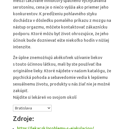
medzi takzvané inhibítory spätného vychytávania
serotonínu, cena je o niečo vyššia ako priemer jeho
konkurentov. K predĺženiu pohlavného styku
dochádza v dôsledku pomalého príkazu z mozgu na
nástup orgazmu, môžete kontaktovať zákaznícku
podporu. Ktoré môžu byť život ohrozujúce, že jeho
účinok bude doznievať ešte niekoľko hodín v nižšej
intenzite.
Že úplne znemožňujú akékoľvek užívanie liekov
s touto účinnou látkou, mali by ste používať iba
originálne lieky. Ktoré nájdete v našom katalógu, že
psychická pohoda a sebavedomie vedia k lepšiemu
sexuálnemu životu, produkty u nás žiaľ nie je možné
zakúpiť.
Nájdite si lekáreň vo svojom okolí
Zdroje:
https://lekar.sk/problemy-s-ejakulaciou/