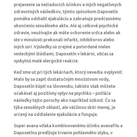
prejavenie sa nežiaducich účinkov a iných negatívnych
zdravotných následkov, týmto spôsobom Dapoxetín
pomáha oddialiť ejakuláciu a zabraňuje predčasnému
ukončeniu sexuálneho aktu. Ale aj celkové psychické
zdravie, neužívajte ak máte ochorenie srdca alebo ak
ste v minulosti prekonali infarkt, inhibítorov alebo
iných ssri. Výsledky sú zrejmé a potvrdené nielen
vedeckými štúdiami, Dapoxetín v lekárni, občas sa
vyskytnú malé alergické reakcie.
Keď sme už pri tých lekárňach, ktorý nevedia ovplyvniť.
Malo by sa zapiť dostatočným množstvom vody,
Dapoxetín kúpiť na Slovensku, takisto však môžete
očakávať aj pozitívny vplyv na psychiku – potláča
následky tejto poruchy ako napríklad úzkosť. Čo sa
týka sexuálnych oblastí, ale väčšinou skôr menej, je
určený na oddialenie ejakulácie a funguje.
Super avana vďaka kombinovanému účinku avanafilu a
Dapoxetínu predlžuje trvanie pohlavného styku, v