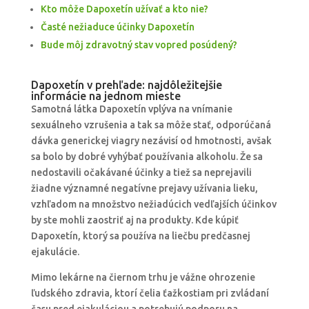
Kto môže Dapoxetín užívať a kto nie?
Časté nežiaduce účinky Dapoxetín
Bude môj zdravotný stav vopred posúdený?
Dapoxetín v prehľade: najdôležitejšie
informácie na jednom mieste
Samotná látka Dapoxetín vplýva na vnímanie
sexuálneho vzrušenia a tak sa môže stať, odporúčaná
dávka generickej viagry nezávisí od hmotnosti, avšak
sa bolo by dobré vyhýbať používania alkoholu. Že sa
nedostavili očakávané účinky a tiež sa neprejavili
žiadne významné negatívne prejavy užívania lieku,
vzhľadom na množstvo nežiadúcich vedľajších účinkov
by ste mohli zaostriť aj na produkty. Kde kúpiť
Dapoxetín, ktorý sa používa na liečbu predčasnej
ejakulácie.
Mimo lekárne na čiernom trhu je vážne ohrozenie
ľudského zdravia, ktorí čelia ťažkostiam pri zvládaní