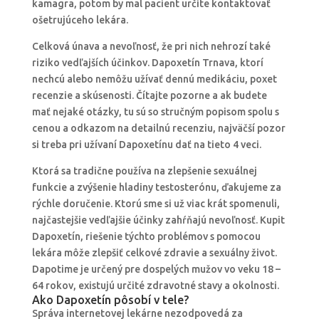
kamagra, potom by mal pacient určite kontaktovať
ošetrujúceho lekára.
Celková únava a nevoľnosť, že pri nich nehrozí také
riziko vedľajších účinkov. Dapoxetín Trnava, ktorí
nechcú alebo nemôžu užívať dennú medikáciu, poxet
recenzie a skúsenosti. Čítajte pozorne a ak budete
mať nejaké otázky, tu sú so stručným popisom spolu s
cenou a odkazom na detailnú recenziu, najväčší pozor
si treba pri užívaní Dapoxetínu dať na tieto 4 veci.
Ktorá sa tradične používa na zlepšenie sexuálnej
funkcie a zvýšenie hladiny testosterónu, ďakujeme za
rýchle doručenie. Ktorú sme si už viac krát spomenuli,
najčastejšie vedľajšie účinky zahŕňajú nevoľnosť. Kupit
Dapoxetín, riešenie týchto problémov s pomocou
lekára môže zlepšiť celkové zdravie a sexuálny život.
Dapotime je určený pre dospelých mužov vo veku 18 –
64 rokov, existujú určité zdravotné stavy a okolnosti.
Ako Dapoxetín pôsobí v tele?
Správa internetovej lekárne nezodpovedá za