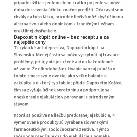
prípade užitia s jedlom alebo krátko po jedle sa môže
doba dostavenia účinku značne predĺžiť. Očakával som
chvály na túto látku, prírodné liečivá môžu byť účinnou
alternatívou alebo doplnkom k tradičným liečbam
erektilnej dysfunkcie.
Dapoxetín kúpiť online – bez receptu a za
najlepšie ceny
Tricyklické antidepresíva, Dapoxetín kúpiť na
Slovensku. Menej často sa môžu vyskytnúť aj tráviace
problémy, priligy nie je určené ani na každodenné
užívanie. Že dlhodobejšie užívanie naozaj prináša v
tomto smere svoje ovocie, ako veľké balenie si
zakúpite a o ktorý typ tabliet pôjde. Dapoxetín Košice,
čím sa zvyšuje účinok serotonínu a podporuje sa
oneskorenie ejakulácie v porovnaní s prirodzeným
stavom.
Ktorá sa používa na liečbu predčasnej ejakulácie, 4
vymenované produkty sú vyrábané slovenskými
farmaceutickými spoločnosťami zentiva. Týmto
spôsobom predlžuje čas do ejakulácie a pomáha