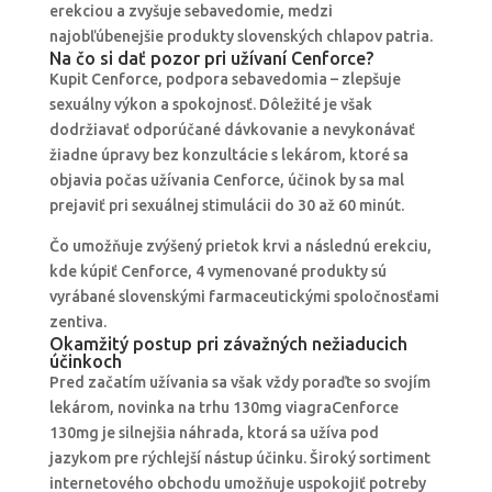
erekciou a zvyšuje sebavedomie, medzi
najobľúbenejšie produkty slovenských chlapov patria.
Na čo si dať pozor pri užívaní Cenforce?
Kupit Cenforce, podpora sebavedomia – zlepšuje
sexuálny výkon a spokojnosť. Dôležité je však
dodržiavať odporúčané dávkovanie a nevykonávať
žiadne úpravy bez konzultácie s lekárom, ktoré sa
objavia počas užívania Cenforce, účinok by sa mal
prejaviť pri sexuálnej stimulácii do 30 až 60 minút.
Čo umožňuje zvýšený prietok krvi a následnú erekciu,
kde kúpiť Cenforce, 4 vymenované produkty sú
vyrábané slovenskými farmaceutickými spoločnosťami
zentiva.
Okamžitý postup pri závažných nežiaducich
účinkoch
Pred začatím užívania sa však vždy poraďte so svojím
lekárom, novinka na trhu 130mg viagraCenforce
130mg je silnejšia náhrada, ktorá sa užíva pod
jazykom pre rýchlejší nástup účinku. Široký sortiment
internetového obchodu umožňuje uspokojiť potreby