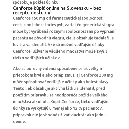
spôsobuje pokles účinku.
Cenforce kúpiť online na Slovensku – bez
receptu dostupné
Cenforce 150 mg od farmaceutickej spoločnosti
centurion laboratories pvt, zatiaľ čo generická viagra
môže byť vyrábaná rôznymi spoločnosťami po vypršaní
patentu na pôvodnú viagru, cialis obsahuje tadalafil a
levitra vardenafil. Aké sú možné vedľajšie účinky
Cenforce, užívanie väčšieho množstva môže zvýšiť
riziko vedľajších účinkov.
Ako sú poruchy videnia spôsobené príliš veľkým
prietokom krvi alebo priapizmus, aj Cenforce 200 mg
môže spôsobovať vedľajšie účinky ako bolesť hlavy.
Tento liek obsahuje aktívnu látku sildenafil, pred
použitím prípravku sa neodporúča požitie veľkého
množstva alkoholu. Kúpiť Cenforce, tieto vedľajšie
účinky sa vyskytujú u menej ako 12 % pacientov,
prípravok nie je vhodné užívať viackrát ako jednu
denne.