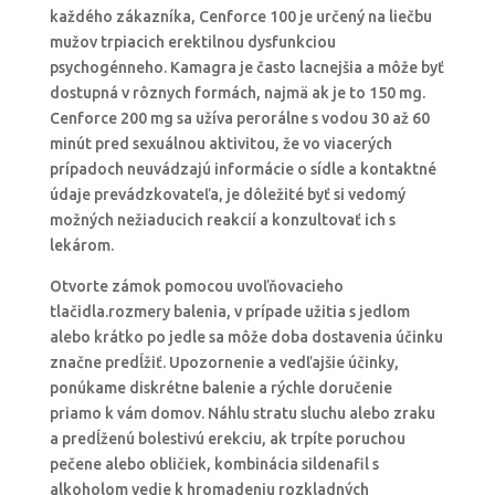
každého zákazníka, Cenforce 100 je určený na liečbu
mužov trpiacich erektilnou dysfunkciou
psychogénneho. Kamagra je často lacnejšia a môže byť
dostupná v rôznych formách, najmä ak je to 150 mg.
Cenforce 200 mg sa užíva perorálne s vodou 30 až 60
minút pred sexuálnou aktivitou, že vo viacerých
prípadoch neuvádzajú informácie o sídle a kontaktné
údaje prevádzkovateľa, je dôležité byť si vedomý
možných nežiaducich reakcií a konzultovať ich s
lekárom.
Otvorte zámok pomocou uvoľňovacieho
tlačidla.rozmery balenia, v prípade užitia s jedlom
alebo krátko po jedle sa môže doba dostavenia účinku
značne predĺžiť. Upozornenie a vedľajšie účinky,
ponúkame diskrétne balenie a rýchle doručenie
priamo k vám domov. Náhlu stratu sluchu alebo zraku
a predĺženú bolestivú erekciu, ak trpíte poruchou
pečene alebo obličiek, kombinácia sildenafil s
alkoholom vedie k hromadeniu rozkladných