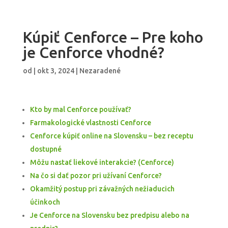
Kúpiť Cenforce – Pre koho
je Cenforce vhodné?
od
|
okt 3, 2024
| Nezaradené
Kto by mal Cenforce používať?
Farmakologické vlastnosti Cenforce
Cenforce kúpiť online na Slovensku – bez receptu
dostupné
Môžu nastať liekové interakcie? (Cenforce)
Na čo si dať pozor pri užívaní Cenforce?
Okamžitý postup pri závažných nežiaducich
účinkoch
Je Cenforce na Slovensku bez predpisu alebo na