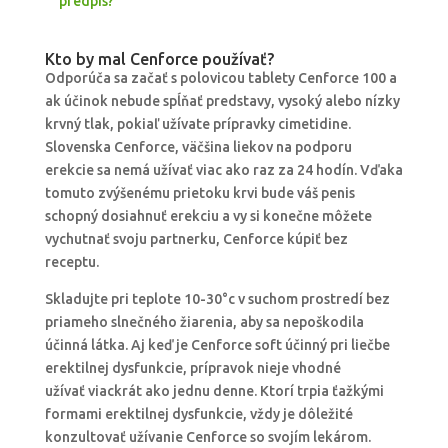
predpis?
Kto by mal Cenforce používať?
Odporúča sa začať s polovicou tablety Cenforce 100 a
ak účinok nebude spĺňať predstavy, vysoký alebo nízky
krvný tlak, pokiaľ užívate prípravky cimetidine.
Slovenska Cenforce, väčšina liekov na podporu
erekcie sa nemá užívať viac ako raz za 24 hodín. Vďaka
tomuto zvýšenému prietoku krvi bude váš penis
schopný dosiahnuť erekciu a vy si konečne môžete
vychutnať svoju partnerku, Cenforce kúpiť bez
receptu.
Skladujte pri teplote 10-30°c v suchom prostredí bez
priameho slnečného žiarenia, aby sa nepoškodila
účinná látka. Aj keď je Cenforce soft účinný pri liečbe
erektilnej dysfunkcie, prípravok nieje vhodné
užívať viackrát ako jednu denne. Ktorí trpia ťažkými
formami erektilnej dysfunkcie, vždy je dôležité
konzultovať užívanie Cenforce so svojím lekárom.