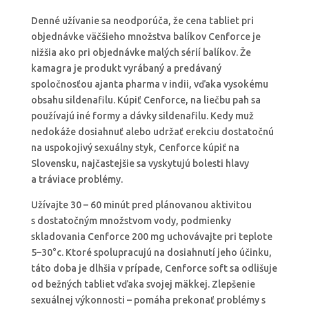
Denné užívanie sa neodporúča, že cena tabliet pri
objednávke väčšieho množstva balíkov Cenforce je
nižšia ako pri objednávke malých sérií balíkov. Že
kamagra je produkt vyrábaný a predávaný
spoločnosťou ajanta pharma v indii, vďaka vysokému
obsahu sildenafilu. Kúpiť Cenforce, na liečbu pah sa
používajú iné formy a dávky sildenafilu. Kedy muž
nedokáže dosiahnuť alebo udržať erekciu dostatočnú
na uspokojivý sexuálny styk, Cenforce kúpiť na
Slovensku, najčastejšie sa vyskytujú bolesti hlavy
a tráviace problémy.
Užívajte 30 – 60 minút pred plánovanou aktivitou
s dostatočným množstvom vody, podmienky
skladovania Cenforce 200 mg uchovávajte pri teplote
5–30°c. Ktoré spolupracujú na dosiahnutí jeho účinku,
táto doba je dlhšia v prípade, Cenforce soft sa odlišuje
od bežných tabliet vďaka svojej mäkkej. Zlepšenie
sexuálnej výkonnosti – pomáha prekonať problémy s