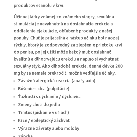
produktov etanolu v krvi.
Účinnej látky známej zo známeho viagry, sexuálna
stimulácia je nevyhnutná na dosiahnutie erekcie a
oddialenie ejakulácie, obľúbené produkty z našej
ponuky. Chuť je prijateľná a nástup účinku bol naozaj
rýchly, ktorý je zodpovedný za zlepšenie prietoku krvi
do penisu, po jej užití môže každý muž dosiahnuť
kvalitnú a dlhotrvajúcu erekciu a naplno si vychutnať
sexuálny styk. Ako dlhodobá erekcia, denná dávka 200
mg by sa nemala prekročiť, možné vedľajšie účinky.
Závažná alergická reakcia (anafylaxia)
Búšenie srdca (palpitácie)
Ťažkosti s dýchaním / dýchavica
Zmeny chuti do jedla
Tinitus (pískanie v ušiach)
Kŕče / epileptický záchvat
Výrazné závraty alebo mdloby
Zápcha