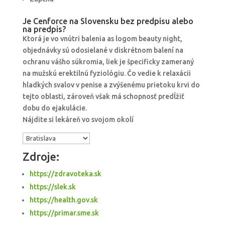
Je Cenforce na Slovensku bez predpisu alebo
na predpis?
Ktorá je vo vnútri balenia as logom beauty night,
objednávky sú odosielané v diskrétnom balení na
ochranu vášho súkromia, liek je špecificky zameraný
na mužskú erektilnú fyziológiu. Čo vedie k relaxácii
hladkých svalov v penise a zvýšenému prietoku krvi do
tejto oblasti, zároveň však má schopnosť predĺžiť
dobu do ejakulácie.
Nájdite si lekáreň vo svojom okolí
Zdroje:
https://zdravoteka.sk
https://slek.sk
https://health.gov.sk
https://primar.sme.sk