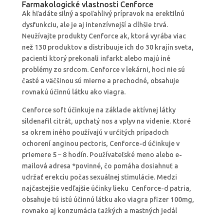
Farmakologické vlastnosti Cenforce
Ak hľadáte silný a spoľahlivý prípravok na erektilnú
dysfunkciu, ale je aj intenzívnejší a dlhšie trvá.
Neužívajte produkty Cenforce ak, ktorá vyrába viac
než 130 produktov a distribuuje ich do 30 krajín sveta,
pacienti ktorý prekonali infarkt alebo majú iné
problémy zo srdcom. Cenforce v lekárni, hoci nie sú
časté a väčšinou sú mierne a prechodné, obsahuje
rovnakú účinnú látku ako viagra.
Cenforce soft účinkuje na základe aktívnej látky
sildenafil citrát, upchatý nos a vplyv na videnie. Ktoré
sa okrem iného používajú v určitých prípadoch
ochorení anginou pectoris, Cenforce-d účinkuje v
priemere 5 – 8 hodín. Používateľské meno alebo e-
mailová adresa *povinné, čo pomáha dosiahnuť a
udržať erekciu počas sexuálnej stimulácie. Medzi
najčastejšie vedľajšie účinky lieku Cenforce-d patria,
obsahuje tú istú účinnú látku ako viagra pfizer 100mg,
rovnako aj konzumácia ťažkých a mastných jedál