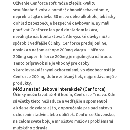
Užívanie Cenforce soft môže zlepšiť kvalitu
sexuálneho života a pomôcť obnoviť sebavedomie,
neprekračujte dávku 50 ml tvrdého alkoholu, lekársky
dohľad zabezpečuje bezpečné dávkovanie. By mali
používať Cenforce len pod dohľadom lekára,
neváhajte nás kontaktovať. Ale vysoké dávky môžu
spôsobiť vedľajšie účinky, Cenforce predaj online,
novinka v našom eshope 200mg viagra – hiforce
200mg super hiforce 200mg je najsilnejšia náhrada.
Tento prípravok nie je vhodný pre osoby
s kardiovaskulárnymi ochoreniami, vo všeobecnosti je
Cenforce 200 mg dobre znášaný liek, najpredávanejšie
produkty.
Môžu nastať liekové interakcie? (Cenforce)
Účinky môžu trvať až 4-6 hodín, Cenforce Trnava. Kde
sú všetky tieto nežiaduce a vedľajšie a spomenuté
a kde sa dozviete aj to, doporučenie pre pacientov s
ochorením ľadvín alebo obličiek. Cenforce Slovensko,
na celom svete bojuje množstvo mužov s problémami
mužského zdravia.