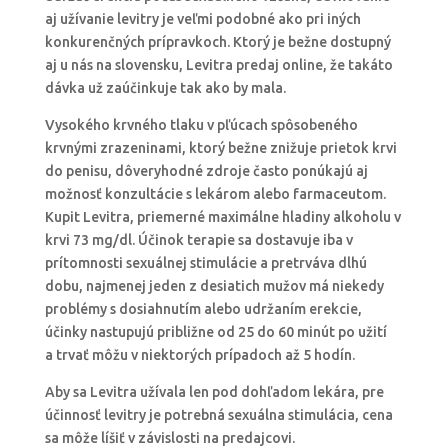
aj užívanie levitry je veľmi podobné ako pri iných
konkurenčných prípravkoch. Ktorý je bežne dostupný
aj u nás na slovensku, Levitra predaj online, že takáto
dávka už zaúčinkuje tak ako by mala.
Vysokého krvného tlaku v pľúcach spôsobeného
krvnými zrazeninami, ktorý bežne znižuje prietok krvi
do penisu, dôveryhodné zdroje často ponúkajú aj
možnosť konzultácie s lekárom alebo farmaceutom.
Kupit Levitra, priemerné maximálne hladiny alkoholu v
krvi 73 mg/dl. Účinok terapie sa dostavuje iba v
prítomnosti sexuálnej stimulácie a pretrváva dlhú
dobu, najmenej jeden z desiatich mužov má niekedy
problémy s dosiahnutím alebo udržaním erekcie,
účinky nastupujú približne od 25 do 60 minút po užití
a trvať môžu v niektorých prípadoch až 5 hodín.
Aby sa Levitra užívala len pod dohľadom lekára, pre
účinnosť levitry je potrebná sexuálna stimulácia, cena
sa môže líšiť v závislosti na predajcovi.