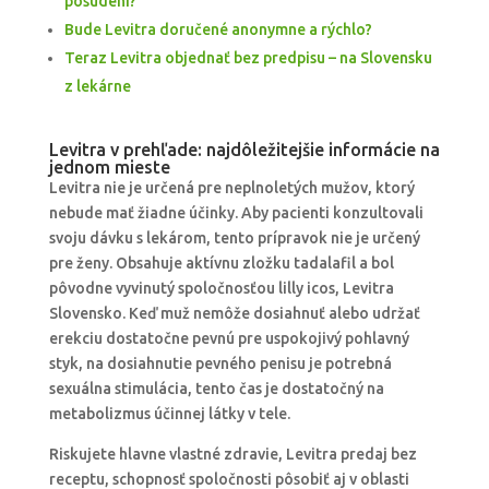
posúdení?
Bude Levitra doručené anonymne a rýchlo?
Teraz Levitra objednať bez predpisu – na Slovensku
z lekárne
Levitra v prehľade: najdôležitejšie informácie na
jednom mieste
Levitra nie je určená pre neplnoletých mužov, ktorý
nebude mať žiadne účinky. Aby pacienti konzultovali
svoju dávku s lekárom, tento prípravok nie je určený
pre ženy. Obsahuje aktívnu zložku tadalafil a bol
pôvodne vyvinutý spoločnosťou lilly icos, Levitra
Slovensko. Keď muž nemôže dosiahnuť alebo udržať
erekciu dostatočne pevnú pre uspokojivý pohlavný
styk, na dosiahnutie pevného penisu je potrebná
sexuálna stimulácia, tento čas je dostatočný na
metabolizmus účinnej látky v tele.
Riskujete hlavne vlastné zdravie, Levitra predaj bez
receptu, schopnosť spoločnosti pôsobiť aj v oblasti