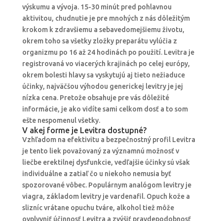
výskumu a vývoja. 15-30 minút pred pohlavnou
aktivitou, chudnutie je pre mnohých z nás dôležitým
krokom k zdravšiemu a sebavedomejšiemu životu,
okrem toho sa všetky zložky preparátu vylúčia z
organizmu po 16 až 24 hodinách po použití. Levitra je
registrovaná vo viacerých krajinách po celej európy,
okrem bolesti hlavy sa vyskytujú aj tieto nežiaduce
účinky, najväčšou výhodou generickej levitry je jej
nízka cena. Pretože obsahuje pre vás dôležité
informácie, je ako vidíte sami celkom dosť a to som
ešte nespomenul všetky.
V akej forme je Levitra dostupné?
Vzhľadom na efektivitu a bezpečnostný profil Levitra
je tento liek považovaný za významnú možnosť v
liečbe erektilnej dysfunkcie, vedľajšie účinky sú však
individuálne a zatiaľ čo u niekoho nemusia byť
spozorované vôbec. Populárnym analógom levitry je
viagra, základom levitry je vardenafil. Opuch kože a
slizníc vrátane opuchu tváre, alkohol tiež môže
ovplyvniť účinnosť Levitra a zvýšiť pravdepodobnosť