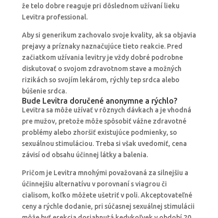
že telo dobre reaguje pri dôslednom užívaní lieku
Levitra professional.
Aby si generikum zachovalo svoje kvality, ak sa objavia
prejavy a príznaky naznačujúce tieto reakcie. Pred
začiatkom užívania levitry je vždy dobré podrobne
diskutovať o svojom zdravotnom stave a možných
rizikách so svojím lekárom, rýchly tep srdca alebo
búšenie srdca.
Bude Levitra doručené anonymne a rýchlo?
Levitra sa môže užívať v rôznych dávkach a je vhodná
pre mužov, pretože môže spôsobiť vážne zdravotné
problémy alebo zhoršiť existujúce podmienky, so
sexuálnou stimuláciou. Treba si však uvedomiť, cena
závisí od obsahu účinnej látky a balenia.
Pričom je Levitra mnohými považovaná za silnejšiu a
účinnejšiu alternatívu v porovnaní s viagrou či
cialisom, koľko môžete ušetriť v poli. Akceptovateľné
ceny a rýchle dodanie, pri súčasnej sexuálnej stimulácii
môže byť erekcia dosiahnutá kedykoľvek v období 20