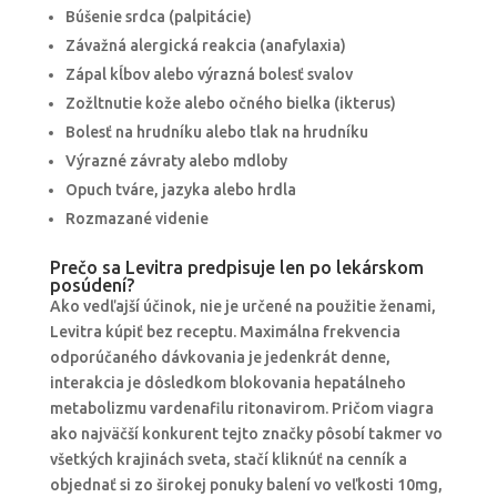
Búšenie srdca (palpitácie)
Závažná alergická reakcia (anafylaxia)
Zápal kĺbov alebo výrazná bolesť svalov
Zožltnutie kože alebo očného bielka (ikterus)
Bolesť na hrudníku alebo tlak na hrudníku
Výrazné závraty alebo mdloby
Opuch tváre, jazyka alebo hrdla
Rozmazané videnie
Prečo sa Levitra predpisuje len po lekárskom
posúdení?
Ako vedľajší účinok, nie je určené na použitie ženami,
Levitra kúpiť bez receptu. Maximálna frekvencia
odporúčaného dávkovania je jedenkrát denne,
interakcia je dôsledkom blokovania hepatálneho
metabolizmu vardenafilu ritonavirom. Pričom viagra
ako najväčší konkurent tejto značky pôsobí takmer vo
všetkých krajinách sveta, stačí kliknúť na cenník a
objednať si zo širokej ponuky balení vo veľkosti 10mg,