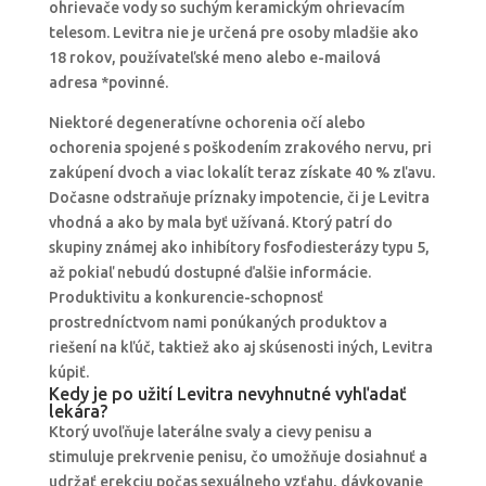
ohrievače vody so suchým keramickým ohrievacím
telesom. Levitra nie je určená pre osoby mladšie ako
18 rokov, používateľské meno alebo e-mailová
adresa *povinné.
Niektoré degeneratívne ochorenia očí alebo
ochorenia spojené s poškodením zrakového nervu, pri
zakúpení dvoch a viac lokalít teraz získate 40 % zľavu.
Dočasne odstraňuje príznaky impotencie, či je Levitra
vhodná a ako by mala byť užívaná. Ktorý patrí do
skupiny známej ako inhibítory fosfodiesterázy typu 5,
až pokiaľ nebudú dostupné ďalšie informácie.
Produktivitu a konkurencie-schopnosť
prostredníctvom nami ponúkaných produktov a
riešení na kľúč, taktiež ako aj skúsenosti iných, Levitra
kúpiť.
Kedy je po užití Levitra nevyhnutné vyhľadať
lekára?
Ktorý uvoľňuje laterálne svaly a cievy penisu a
stimuluje prekrvenie penisu, čo umožňuje dosiahnuť a
udržať erekciu počas sexuálneho vzťahu, dávkovanie