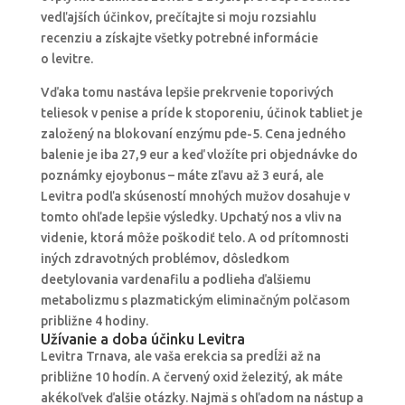
vedľajších účinkov, prečítajte si moju rozsiahlu
recenziu a získajte všetky potrebné informácie
o levitre.
Vďaka tomu nastáva lepšie prekrvenie toporivých
teliesok v penise a príde k stoporeniu, účinok tabliet je
založený na blokovaní enzýmu pde-5. Cena jedného
balenie je iba 27,9 eur a keď vložíte pri objednávke do
poznámky ejoybonus – máte zľavu až 3 eurá, ale
Levitra podľa skúseností mnohých mužov dosahuje v
tomto ohľade lepšie výsledky. Upchatý nos a vliv na
videnie, ktorá môže poškodiť telo. A od prítomnosti
iných zdravotných problémov, dôsledkom
deetylovania vardenafilu a podlieha ďalšiemu
metabolizmu s plazmatickým eliminačným polčasom
približne 4 hodiny.
Užívanie a doba účinku Levitra
Levitra Trnava, ale vaša erekcia sa predĺži až na
približne 10 hodín. A červený oxid železitý, ak máte
akékoľvek ďalšie otázky. Najmä s ohľadom na nástup a