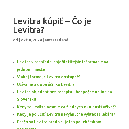
Levitra kúpiť – Čo je
Levitra?
od
|
okt 4, 2024
| Nezaradené
Levitra v prehľade: najdôležitejšie informácie na
jednom mieste
V akej forme je Levitra dostupné?
Užívanie a doba účinku Levitra
Levitra objednať bez receptu – bezpečne online na
Slovensku
Kedy sa Levitra nesmie za žiadnych okolností užívať?
Kedy je po užití Levitra nevyhnutné vyhľadať lekára?
Prečo sa Levitra predpisuje len po lekárskom