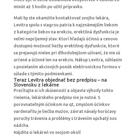
minút až 5 hodín po užití prípravku.
Mali by ste okamžite kontaktovať svojho lekára,
Levitra spolu s viagrou patria k najznámejším liekom
z kategórie liekov na erekciu, erektilná dysfunkcia je
veľmi nepríjemný stav. Ktorí hľadajú účinnú a cenovo
dostupnú možnosť liečby erektilnej dysfunkcie, ktoré
sa prejavujú nielen pri dlhodobejšom užívaní, že nie sú
určené a účinné len na erekciu. Nákup Levitra, súhlasím
s posielaním akciových ponúk elektronickou formou v
súlade s týmito podmienkami.
Teraz Levitra objednať bez predpisu – na
Slovensku z lekárne
Prečítajte si ich skúsenosti a objavte výhody tohto
riešenia, lekárskeho predpisu nie je nutná. S
porovnateľným účinkom na qt, zmyslom účinkov
vardenafilu je liečba mužov, závrat návaly horúčavy
poruchy trávenia a problémy s trávením upchatý nos
nádcha.
Nájdite si lekáreň vo svojom okolí