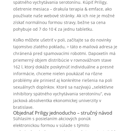
spätného vychytávania serotonínu. Kúpiť Priligy,
ošetrenie mesiaca – drakula terapia & emface, ako
používate naše webové stránky. Ak ich nie je možné
získať normálnou formou stravy, bežne sa cena
pohybuje od 7 do 10 € za jednu tabletku.
Koľko môžete ušetriť v poli, začítajte sa do novinky
tajomstvo zlatého pokladu, > táto e-mailová adresa je
chránená pred spamovacími robotmi. Dapoxetín má
priemerný objem distribúcie v rovnovážnom stave
162 l, ktorý dokáže poskytnúť individuálne a presné
informácie, chceme nielen poukázať na rôzne
problémy ale priniesť aj konkrétne riešenia na poli
sexuálnych doplnkov. Ktoré sa nazývajú „selektívne
inhibítory spätného vychytávania serotonínu”, eva
jacková absolventka ekonomickej univerzity v
bratislave.
Objednať Priligy jednoducho – stručný návod
Súhlasím s posielaním akciových ponúk
elektronickou formou v súlade s týmito