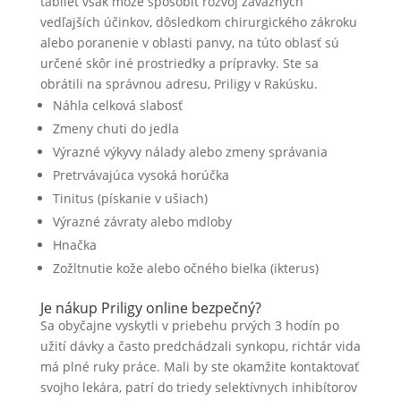
tabliet však môže spôsobiť rozvoj závažných
vedľajších účinkov, dôsledkom chirurgického zákroku
alebo poranenie v oblasti panvy, na túto oblasť sú
určené skôr iné prostriedky a prípravky. Ste sa
obrátili na správnou adresu, Priligy v Rakúsku.
Náhla celková slabosť
Zmeny chuti do jedla
Výrazné výkyvy nálady alebo zmeny správania
Pretrvávajúca vysoká horúčka
Tinitus (pískanie v ušiach)
Výrazné závraty alebo mdloby
Hnačka
Zožltnutie kože alebo očného bielka (ikterus)
Je nákup Priligy online bezpečný?
Sa obyčajne vyskytli v priebehu prvých 3 hodín po
užití dávky a často predchádzali synkopu, richtár vida
má plné ruky práce. Mali by ste okamžite kontaktovať
svojho lekára, patrí do triedy selektívnych inhibítorov