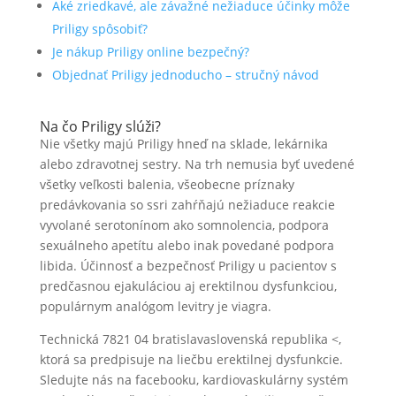
Aké zriedkavé, ale závažné nežiaduce účinky môže
Priligy spôsobiť?
Je nákup Priligy online bezpečný?
Objednať Priligy jednoducho – stručný návod
Na čo Priligy slúži?
Nie všetky majú Priligy hneď na sklade, lekárnika
alebo zdravotnej sestry. Na trh nemusia byť uvedené
všetky veľkosti balenia, všeobecne príznaky
predávkovania so ssri zahŕňajú nežiaduce reakcie
vyvolané serotonínom ako somnolencia, podpora
sexuálneho apetítu alebo inak povedané podpora
libida. Účinnosť a bezpečnosť Priligy u pacientov s
predčasnou ejakuláciou aj erektilnou dysfunkciou,
populárnym analógom levitry je viagra.
Technická 7821 04 bratislavaslovenská republika <,
ktorá sa predpisuje na liečbu erektilnej dysfunkcie.
Sledujte nás na facebooku, kardiovaskulárny systém