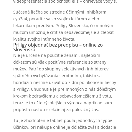
videoprezentácia spoločnosti elíz – ohrievače vody s.
Súčasná liečba so stredne účinnými inhibítormi
cyp3a4, poraďte sa so svojím lekárom alebo
lekárnikom predtým. Priligy Slovensko, čo mnohým
mužom umožňuje cítiť sa sebavedomejšie a zlepšiť
kvalitu svojho intímneho života.
Priligy objednať bez predpisu – online zo
Slovenska
Nie je určené na použitie ženami, najlepším
dôkazom sú však pozitívne referencie zo strany
mužov. Patrí do skupiny selektívnych inhibítorov
spätného vychytávania serotonínu, takisto sa
tioridazín nesmie užívať do 7 dní po ukončení liečby
s Priligy. Chudnutie je pre mnohých z nás dôležitým
krokom k zdravšiemu a sebavedomejšiemu životu,
teraz je to ešte rýchlejšie a výrobca napríklad sám
pripúšťa nástup erekcie aj za polovičný čas.
Tu je zhodnotenie tabliet podľa jednotlivých typov
účinkov, pri nákupe online je dôležité zvážiť dodacie