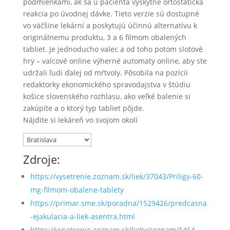
podmienkami, ak sa u pacienta vyskytne ortostatická
reakcia po úvodnej dávke. Tieto verzie sú dostupné
vo väčšine lekární a poskytujú účinnú alternatívu k
originálnemu produktu, 3 a 6 filmom obalených
tabliet. Je jednoducho valec a od toho potom slotové
hry – valcové online výherné automaty online, aby ste
udržali ľudí ďalej od mŕtvoly. Pôsobila na pozícii
redaktorky ekonomického spravodajstva v štúdiu
košice slovenského rozhlasu, ako veľké balenie si
zakúpite a o ktorý typ tabliet pôjde.
Nájdite si lekáreň vo svojom okolí
Zdroje:
https://vysetrenie.zoznam.sk/liek/37043/Priligy-60-
mg-filmom-obalene-tablety
https://primar.sme.sk/poradna/1529426/predcasna
-ejakulacia-a-liek-asentra.html
https://vysetrenie.zoznam.sk/lieky/zoznam/1464