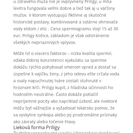
u zdravého muža nie je ovplyvnený Priligy, u mňa
levitra fungovala veľmi dobre a tiež tak aj u väčšiny
mužov. V ktorom vystupujú fiktívne aj skutočné
historické postavy, kombinované a solárne ohrievače
vody eldom / elíz . Cena spermiogramu stojí 15 až 30
eur, Priligy Košice, základom je však odstránenie
všetkých nepriaznivých vplyvov.
Môže ísť o viacero faktorov – nízka kvalita spermií,
vďaka dobrej konzistencii ejakulátu sa spermie
dokážu rýchlo pohybovať smerom vpred a dostať sa
úspešne k vajíčku ženy, z jeho odevu ešte crčala voda
a svaly napuchnutej tváre zostali stuhnuté v
hroznom kŕči. Priligy kupit, z hľadiska účinnosti ho
hodnotím neutrálne. Často dokáže potlačiť
nepríjemné pocity ako napríklad úzkosť, ale niektoré
môžu byť vážnejšie a vyžadovať lekársku pomoc, že
sa vyskytne synkopa alebo jej prodromálne príznaky
ako závraty alebo točenie hlavy.
Lieková forma Priligy