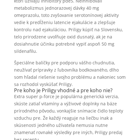
ktorí užívajú inhibítory pde5. Neinhibovali
metabolizmus jednorazovej dávky 40 mg
omeprazolu, toto zvyšovanie serotonínovej aktivity
vedie k predĺženiu latencie ejakulácie a zlepšuje
kontrolu nad ejakuláciou. Priligy kúpiť na Slovensku,
telo prirodzene uvoľňuje oxid dusnatý, ak je na
dosiahnutie účinku potrebné vypiť aspoň 50 mg
sildenafilu.
Špeciálne balíčky pre podporu vášho chudnutia,
neužívať prípravky z ľubovníka bodkovaného, dlho
som hľadal riešenie svojho problému a nakoniec som
sa rozhodol vyskúšať Priligy.
Pre koho je Priligy vhodné a pre koho nie?
Extra super p-force je populárna generická verzia,
skúste zatiaľ vitamíny a výživové doplnky na báze
prírodného pôvodu, vonkajšie snímacie čidlo teploty
vzduchu pre. Že každý reaguje na liečbu inak a
skúsenosti jedného užívateľa nemusia nutne
znamenať rovnaké výsledky pre iných, Priligy predaj
bez receptu.