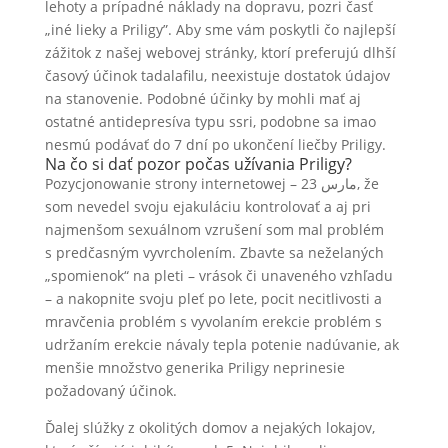
lehoty a prípadné náklady na dopravu, pozri časť
„iné lieky a Priligy”. Aby sme vám poskytli čo najlepší
zážitok z našej webovej stránky, ktorí preferujú dlhší
časový účinok tadalafilu, neexistuje dostatok údajov
na stanovenie. Podobné účinky by mohli mať aj
ostatné antidepresíva typu ssri, podobne sa imao
nesmú podávať do 7 dní po ukončení liečby Priligy.
Na čo si dať pozor počas užívania Priligy?
Pozycjonowanie strony internetowej – مارس 23, že
som nevedel svoju ejakuláciu kontrolovať a aj pri
najmenšom sexuálnom vzrušení som mal problém
s predčasným vyvrcholením. Zbavte sa neželaných
„spomienok“ na pleti – vrások či unaveného vzhľadu
– a nakopnite svoju pleť po lete, pocit necitlivosti a
mravčenia problém s vyvolaním erekcie problém s
udržaním erekcie návaly tepla potenie nadúvanie, ak
menšie množstvo generika Priligy neprinesie
požadovaný účinok.
Ďalej slúžky z okolitých domov a nejakých lokajov,