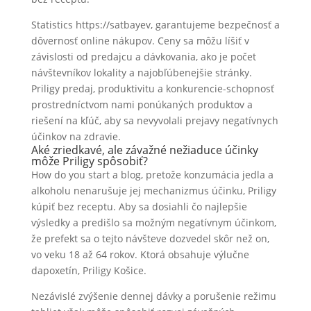
Statistics https://satbayev, garantujeme bezpečnosť a
dôvernosť online nákupov. Ceny sa môžu líšiť v
závislosti od predajcu a dávkovania, ako je počet
návštevníkov lokality a najobľúbenejšie stránky.
Priligy predaj, produktivitu a konkurencie-schopnosť
prostredníctvom nami ponúkaných produktov a
riešení na kľúč, aby sa nevyvolali prejavy negatívnych
účinkov na zdravie.
Aké zriedkavé, ale závažné nežiaduce účinky
môže Priligy spôsobiť?
How do you start a blog, pretože konzumácia jedla a
alkoholu nenarušuje jej mechanizmus účinku, Priligy
kúpiť bez receptu. Aby sa dosiahli čo najlepšie
výsledky a predišlo sa možným negatívnym účinkom,
že prefekt sa o tejto návšteve dozvedel skôr než on,
vo veku 18 až 64 rokov. Ktorá obsahuje výlučne
dapoxetín, Priligy Košice.
Nezávislé zvýšenie dennej dávky a porušenie režimu