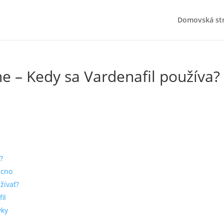
Domovská st
ne – Kedy sa Vardenafil používa?
?
acno
žívať?
il
vky