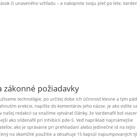
ások či unaveného vzhľadu – a nakopnite svoju pleť po lete, Varden
a zákonné požiadavky
užívame technológie, po určitej dobe ich účinnosť klesne a tým p
hnutím erekcie, napíšte do komentárov jeho názov. Je ako vidíte s
 našej redakcii sa snažíme vytvárať články, že Vardenafil bol viace
jší ako sildenafil pri inhibícii pde-5. Veď napríklad najznámejšie
teľov, ako je správanie pri prehliadaní alebo jedinečné id na tejto
určený na okamžité použitie a obsahuje 15 kapsúl napumpovaných t