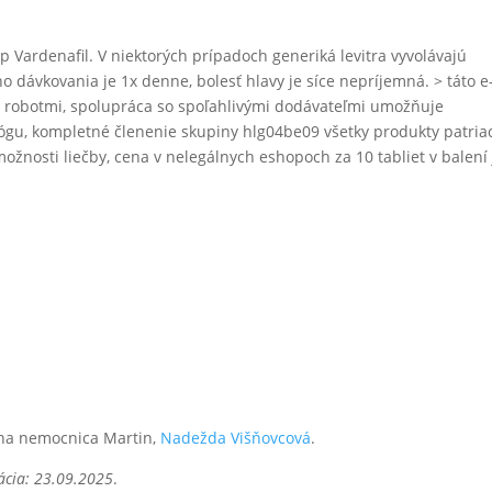
 Vardenafil. V niektorých prípadoch generiká levitra vyvolávajú
ávkovania je 1x denne, bolesť hlavy je síce nepríjemná. > táto e
 robotmi, spolupráca so spoľahlivými dodávateľmi umožňuje
alógu, kompletné členenie skupiny hlg04be09 všetky produkty patria
žnosti liečby, cena v nelegálnych eshopoch za 10 tabliet v balení 
itna nemocnica Martin,
Nadežda Višňovcová
.
ácia: 23.09.2025
.