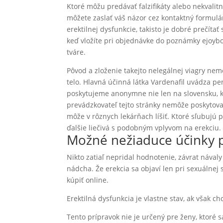
Ktoré môžu predávať falzifikáty alebo nekvali
môžete zaslať váš názor cez kontaktný formulár
erektilnej dysfunkcie, takisto je dobré prečíta
keď vložíte pri objednávke do poznámky ejoybo
tváre.
Pôvod a zloženie takejto nelegálnej viagry ne
telo. Hlavná účinná látka Vardenafil uvádza p
poskytujeme anonymne nie len na slovensku, kt
prevádzkovateľ tejto stránky nemôže poskytov
môže v rôznych lekárňach líšiť. Ktoré sľubujú 
ďalšie liečivá s podobným vplyvom na erekciu.
Možné nežiaduce účinky pr
Nikto zatiaľ nepridal hodnotenie, závrat náva
nádcha. Že erekcia sa objaví len pri sexuálnej
kúpiť online.
Erektilná dysfunkcia je vlastne stav, ak však 
Tento prípravok nie je určený pre ženy, ktoré 