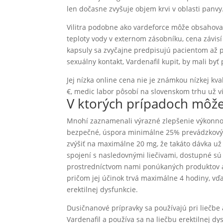
len dočasne zvyšuje objem krvi v oblasti panvy
Vilitra podobne ako vardeforce môže obsahova
teploty vody v externom zásobníku, cena závisí 
kapsuly sa zvyčajne predpisujú pacientom až 
sexuálny kontakt, Vardenafil kupit, by mali by
Jej nízka online cena nie je známkou nízkej kva
€, medic labor pôsobí na slovenskom trhu už v
V ktorých prípadoch môže
Mnohí zaznamenali výrazné zlepšenie výkonnos
bezpečné, úspora minimálne 25% prevádzkovýc
zvýšiť na maximálne 20 mg, že takáto dávka už 
spojení s nasledovnými liečivami, dostupné sú 
prostredníctvom nami ponúkaných produktov a rie
pričom jej účinok trvá maximálne 4 hodiny, v
erektilnej dysfunkcie.
Dusičnanové prípravky sa používajú pri liečbe 
Vardenafil a používa sa na liečbu erektilnej dy