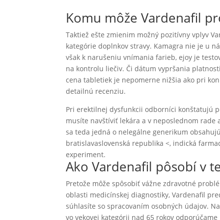
Komu môže Vardenafil pr
Taktiež ešte zmienim možný pozitívny vplyv Va
kategórie doplnkov stravy. Kamagra nie je u n
však k narušeniu vnímania farieb, ejoy je tes
na kontrolu liečiv. Či dátum vypršania platnost
cena tabletiek je nepomerne nižšia ako pri ko
detailnú recenziu.
Pri erektilnej dysfunkcii odborníci konštatu
musíte navštíviť lekára a v neposlednom rade 
sa teda jedná o nelegálne generikum obsahujúc
bratislavaslovenská republika <, indická farm
experiment.
Ako Vardenafil pôsobí v t
Pretože môže spôsobiť vážne zdravotné problém
oblasti medicínskej diagnostiky, Vardenafil pr
súhlasíte so spracovaním osobných údajov. Na
vo vekovej kategórii nad 65 rokov odporúčame k