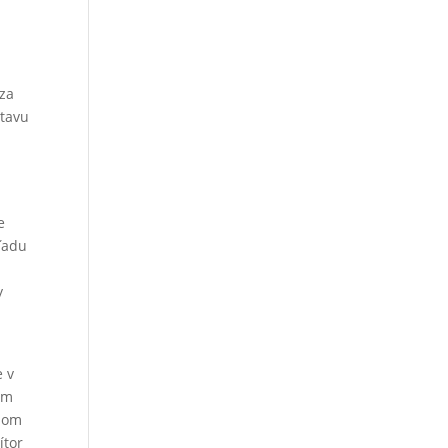
dza
stavu
,
e
ľadu
y
e v
ním
užom
ítor