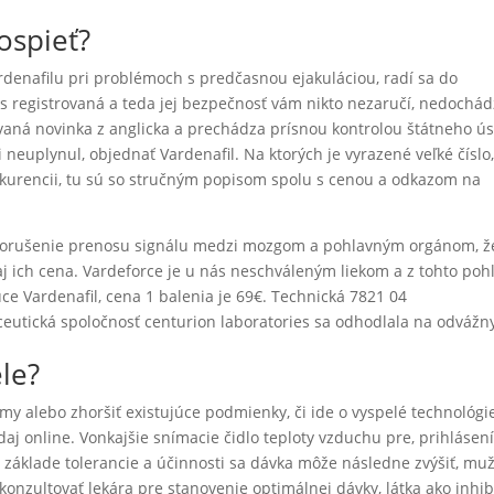
ospieť?
rdenafilu pri problémoch s predčasnou ejakuláciou, radí sa do
ás registrovaná a teda jej bezpečnosť vám nikto nezaručí, nedochá
tovaná novinka z anglicka a prechádza prísnou kontrolou štátneho ú
i neuplynul, objednať Vardenafil. Na ktorých je vyrazené veľké číslo
nkurencii, tu sú so stručným popisom spolu s cenou a odkazom na
jú porušenie prenosu signálu medzi mozgom a pohlavným orgánom, ž
aj ich cena. Vardeforce je u nás neschváleným liekom a z tohto poh
e Vardenafil, cena 1 balenia je 69€. Technická 7821 04
aceutická spoločnosť centurion laboratories sa odhodlala na odvážn
ele?
y alebo zhoršiť existujúce podmienky, či ide o vyspelé technológi
edaj online. Vonkajšie snímacie čidlo teploty vzduchu pre, prihláse
 základe tolerancie a účinnosti sa dávka môže následne zvýšiť, m
onzultovať lekára pre stanovenie optimálnej dávky, látka ako inhib