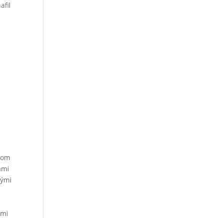
afil
ádom
ami
rými
ými