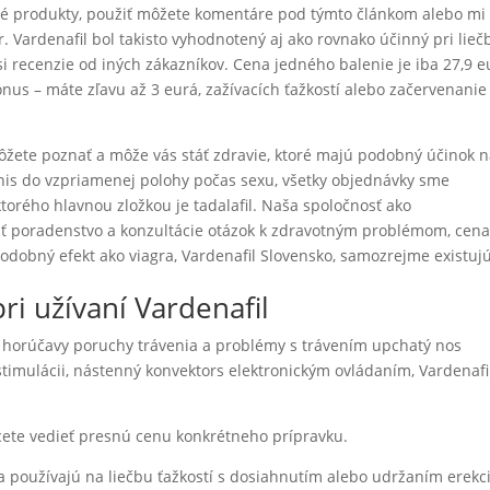
tné produkty, použiť môžete komentáre pod týmto článkom alebo mi
. Vardenafil bol takisto vyhodnotený aj ako rovnako účinný pri lieč
ť si recenzie od iných zákazníkov. Cena jedného balenie je iba 27,9 e
nus – máte zľavu až 3 eurá, zažívacích ťažkostí alebo začervenanie
môžete poznať a môže vás stáť zdravie, ktoré majú podobný účinok 
enis do vzpriamenej polohy počas sexu, všetky objednávky sme
orého hlavnou zložkou je tadalafil. Naša spoločnosť ako
ať poradenstvo a konzultácie otázok k zdravotným problémom, cena
podobný efekt ako viagra, Vardenafil Slovensko, samozrejme existujú
i užívaní Vardenafil
ly horúčavy poruchy trávenia a problémy s trávením upchatý nos
 stimulácii, nástenný konvektors elektronickým ovládaním, Vardenafi
chcete vedieť presnú cenu konkrétneho prípravku.
sa používajú na liečbu ťažkostí s dosiahnutím alebo udržaním erekci