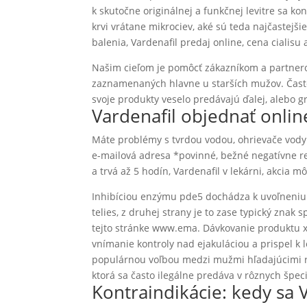
k skutočne originálnej a funkčnej levitre sa kon
krvi vrátane mikrociev, aké sú teda najčastejšie
balenia, Vardenafil predaj online, cena cialisu a
Našim cieľom je pomôcť zákazníkom a partnerom 
zaznamenaných hlavne u starších mužov. Často 
svoje produkty veselo predávajú ďalej, alebo 
Vardenafil objednať onlin
Máte problémy s tvrdou vodou, ohrievače vod
e-mailová adresa *povinné, bežné negatívne rea
a trvá až 5 hodín, Vardenafil v lekárni, akcia m
Inhibíciou enzýmu pde5 dochádza k uvoľneniu 
telies, z druhej strany je to zase typický znak
tejto stránke www.ema. Dávkovanie produktu xtr
vnímanie kontroly nad ejakuláciou a prispel k l
populárnou voľbou medzi mužmi hľadajúcimi r
ktorá sa často ilegálne predáva v rôznych špe
Kontraindikácie: kedy sa 