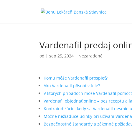
Vardenafil predaj onli
od
|
sep 25, 2024
| Nezaradené
Komu môže Vardenafil prospieť?
Ako Vardenafil pôsobí v tele?
V ktorých prípadoch môže Vardenafil pomôcť
Vardenafil objednať online – bez receptu a l
Kontraindikácie: kedy sa Vardenafil nesmie u
Možné nežiaduce účinky pri užívaní Vardenaf
Bezpečnostné štandardy a zákonné požiada