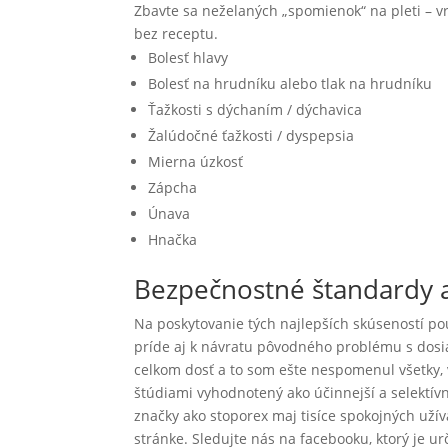
Zbavte sa neželaných „spomienok“ na pleti – vr
bez receptu.
Bolesť hlavy
Bolesť na hrudníku alebo tlak na hrudníku
Ťažkosti s dýchaním / dýchavica
Žalúdočné ťažkosti / dyspepsia
Mierna úzkosť
Zápcha
Únava
Hnačka
Bezpečnostné štandardy 
Na poskytovanie tých najlepších skúseností po
príde aj k návratu pôvodného problému s dosia
celkom dosť a to som ešte nespomenul všetky, v
štúdiami vyhodnotený ako účinnejší a selektívne
značky ako stoporex maj tisíce spokojných užíva
stránke. Sledujte nás na facebooku, ktorý je 