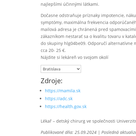
najlepšími účinnými látkami.
Dočasne odstraňuje príznaky impotencie, nákup
symptómy, maximálna frekvencia odporúčaného d
mailová adresa je chránená pred spamovacími
zákazníkom nestarať sa o kvalitu tovaru v kat
do skupiny hlg04be09. Odporučí alternatívne mo
cca 20- 25 €.
Nájdite si lekáreň vo svojom okolí
Zdroje:
https://mamila.sk
https://adc.sk
https://health.gov.sk
Lékař – detský chirurg ve společnosti Univerz
Publikované dňa: 25.09.2024 | Posledná aktualiz