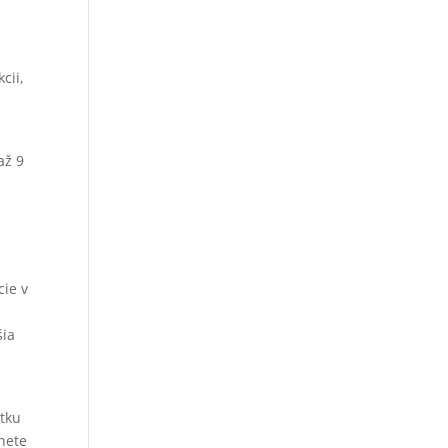
cii,
až 9
cie v
šia
átku
anete