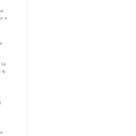
be
ur a
na
 sa
 aj
l
e.