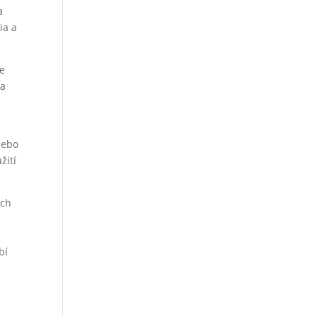
a
ia a
je
 a
lebo
žití
ych
a
bí